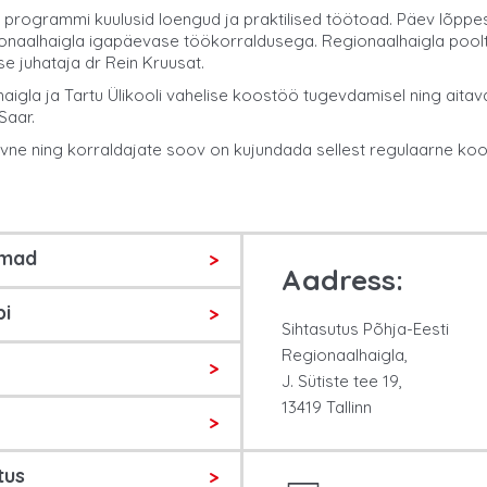
g programmi kuulusid loengud ja praktilised töötoad. Päev lõp
ionaalhaigla igapäevase töökorraldusega. Regionaalhaigla pool
e juhataja dr Rein Kruusat.
aigla ja Tartu Ülikooli vahelise koostöö tugevdamisel ning aitav
Saar.
iivne ning korraldajate soov on kujundada sellest regulaarne k
umad
Aadress:
bi
Sihtasutus Põhja-Eesti
Regionaalhaigla,
J. Sütiste tee 19,
13419 Tallinn
tus