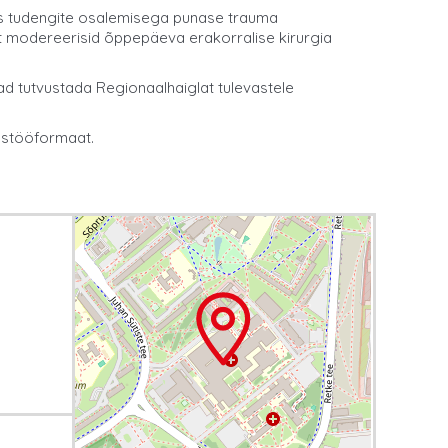
pes tudengite osalemisega punase trauma
t modereerisid õppepäeva erakorralise kirurgia
ad tutvustada Regionaalhaiglat tulevastele
oostööformaat.