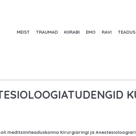
MEIST
TRAUMAD
KIIRABI
EMO
RAVI
TEADUS
STESIOLOOGIATUDENGID K
T
ooli meditsiiniteaduskonna Kirurgiaringi ja Anestesioloogiar