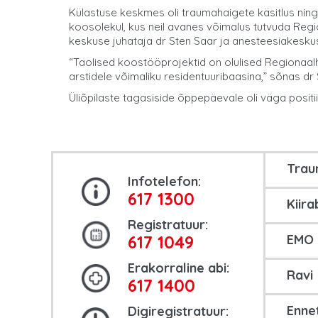
Külastuse keskmes oli traumahaigete käsitlus nin
koosolekul, kus neil avanes võimalus tutvuda Reg
keskuse juhataja dr Sten Saar ja anesteesiakeskus
“Taolised koostööprojektid on olulised Regionaalh
arstidele võimaliku residentuuribaasina,” sõnas dr 
Üliõpilaste tagasiside õppepäevale oli väga posit
Tra
Infotelefon:
617 1300
Kiira
Registratuur:
617 1049
EMO
Erakorraline abi:
Ravi
617 1400
Enne
Digiregistratuur: