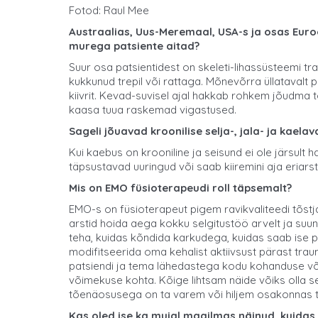
Fotod: Raul Mee
Austraalias, Uus-Meremaal, USA-s ja osas Euroo
murega patsiente aitad?
Suur osa patsientidest on skeleti-lihassüsteemi t
kukkunud trepil või rattaga. Mõnevõrra üllatavalt 
kiivrit. Kevad-suvisel ajal hakkab rohkem jõudma 
kaasa tuua raskemad vigastused.
Sageli jõuavad kroonilise selja-, jala- ja kael
Kui kaebus on krooniline ja seisund ei ole järsul
täpsustavad uuringud või saab kiiremini aja eriarsti
Mis on EMO füsioterapeudi roll täpsemalt?
EMO-s on füsioterapeut pigem ravikvaliteedi tõstj
arstid hoida aega kokku selgitustöö arvelt ja suun
teha, kuidas kõndida karkudega, kuidas saab ise 
modifitseerida oma kehalist aktiivsust pärast tra
patsiendi ja tema lähedastega kodu kohanduse või 
võimekuse kohta. Kõige lihtsam näide võiks olla s
tõenäosusega on ta varem või hiljem osakonnas 
Kas oled ise ka mujal maailmas näinud, kuidas