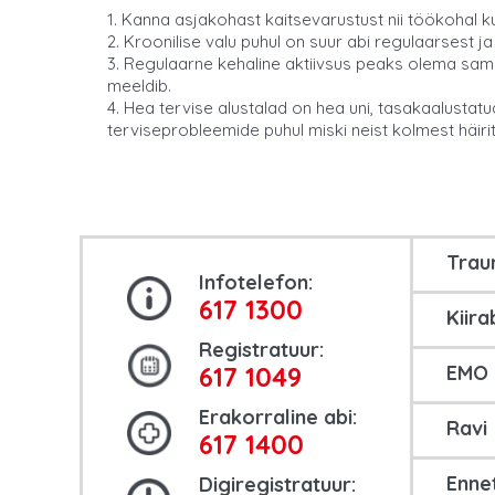
1. Kanna asjakohast kaitsevarustust nii töökohal k
2. Kroonilise valu puhul on suur abi regulaarsest j
3. Regulaarne kehaline aktiivsus peaks olema sama
meeldib.
4. Hea tervise alustalad on hea uni, tasakaalustatud
terviseprobleemide puhul miski neist kolmest häiri
Tra
Infotelefon:
617 1300
Kiira
Registratuur:
617 1049
EMO
Erakorraline abi:
Ravi
617 1400
Enne
Digiregistratuur: