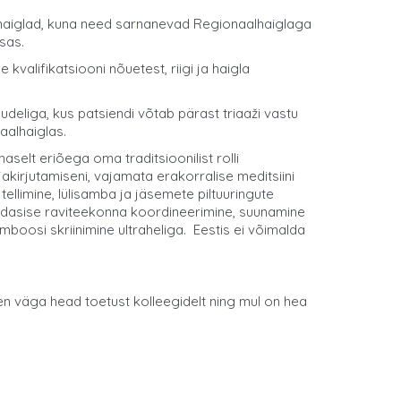
 haiglad, kuna need sarnanevad Regionaalhaiglaga
sas.
valifikatsiooni nõuetest, riigi ja haigla
deliga, kus patsiendi võtab pärast triaaži vastu
aalhaiglas.
aselt eriõega oma traditsioonilist rolli
kirjutamiseni, vajamata erakorralise meditsiini
ellimine, lülisamba ja jäsemete piltuuringute
 edasise raviteekonna koordineerimine, suunamine
oosi skriinimine ultraheliga. Eestis ei võimalda
nnen väga head toetust kolleegidelt ning mul on hea