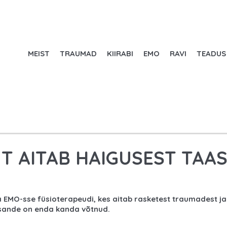
MEIST
TRAUMAD
KIIRABI
EMO
RAVI
TEADUS
T AITAB HAIGUSEST TAA
 EMO-sse füsioterapeudi, kes aitab rasketest traumadest ja
lesande on enda kanda võtnud.