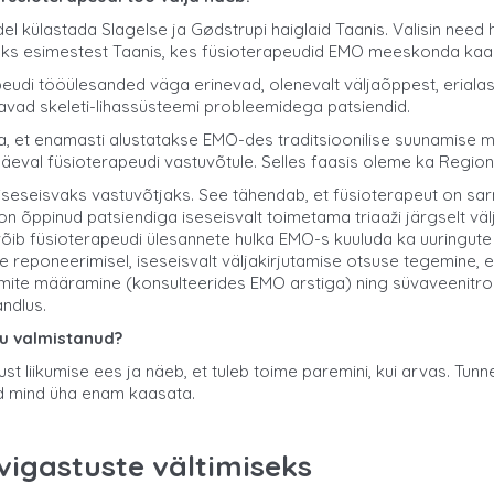
külastada Slagelse ja Gødstrupi haiglaid Taanis. Valisin need
li üks esimestest Taanis, kes füsioterapeudid EMO meeskonda kaa
udi tööülesanded väga erinevad, olenevalt väljaõppest, erialase k
vad skeleti-lihassüsteemi probleemidega patsiendid.
da, et enamasti alustatakse EMO-des traditsioonilise suunamise mu
päeval füsioterapeudi vastuvõtule. Selles faasis oleme ka Region
 iseseisvaks vastuvõtjaks. See tähendab, et füsioterapeut on sarn
õppinud patsiendiga iseseisvalt toimetama triaaži järgselt välja
võib füsioterapeudi ülesannete hulka EMO-s kuuluda ka uuringute t
e reponeerimisel, iseseisvalt väljakirjutamise otsuse tegemine,
mite määramine (konsulteerides EMO arstiga) ning süvaveenitromb
ndlus.
mu valmistanud?
ust liikumise ees ja näeb, et tuleb toime paremini, kui arvas. Tu
id mind üha enam kaasata.
vigastuste vältimiseks