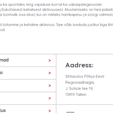
ui ka sportides ning vajaduse korral ka vabaajategevustel.
a jõukohasest kehalisest aktiivsusest. Alustamiseks on hea pidada
 loomulik osa elust, kui on näiteks hambapesu ja söögi valmistam
 toitumine ja kehaline aktiivsus. See võib tunduda justkui liiga li
tud.
umad
Aadress:
bi
Sihtasutus Põhja-Eesti
Regionaalhaigla,
J. Sütiste tee 19,
13419 Tallinn
tus