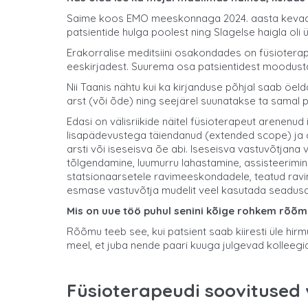
Saime koos EMO meeskonnaga 2024. aasta kevadel 
patsientide hulga poolest ning Slagelse haigla o
Erakorralise meditsiini osakondades on füsioterape
eeskirjadest. Suurema osa patsientidest moodusta
Nii Taanis nähtu kui ka kirjanduse põhjal saab öel
arst (või õde) ning seejärel suunatakse ta samal 
Edasi on välisriikide näitel füsioterapeut arenenud
lisapädevustega täiendanud (extended scope) ja on 
arsti või iseseisva õe abi. Iseseisva vastuvõtjana 
tõlgendamine, luumurru lahastamine, assisteerimin
statsionaarsetele ravimeeskondadele, teatud ravi
esmase vastuvõtja mudelit veel kasutada seadusa
Mis on uue töö puhul senini kõige rohkem rõõ
Rõõmu teeb see, kui patsient saab kiiresti üle hirm
meel, et juba nende paari kuuga julgevad kolleeg
Füsioterapeudi soovitused 