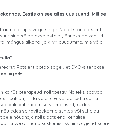
onnas, Eestis on see alles uus suund. Millise
 trauma põhjus väga selge. Näiteks on patsient
 suur ning sõidetakse asfaldil, õnneks on kantud
al mängus alkohol ja kiivri puudumine, mis võib
tulla?
erearst. Patsient ootab sageli, et EMO-s tehakse
ee nii pole.
n ka füsioterapeudi roll toetav. Näiteks saavad
si rääkida, mida võib ja ei või pärast traumat
lised valu vähendamise võimalused, kuidas
a nõu edasise raviteekonna suhtes või suhelda
dele nõuandja rollis patsiendi kehalise
saama või on tema kukkumisrisk nii kõrge, et suure