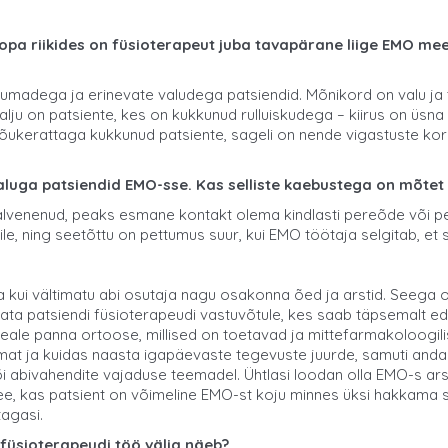
pa riikides on füsioterapeut juba tavapärane liige EMO meesk
raumadega ja erinevate valudega patsiendid. Mõnikord on valu ja
palju on patsiente, kes on kukkunud rulluiskudega – kiirus on üsna
tõukerattaga kukkunud patsiente, sageli on nende vigastuste korr
avaluga patsiendid EMO-sse. Kas selliste kaebustega on mõtet 
t halvenenud, peaks esmane kontakt olema kindlasti pereõde või p
le, ning seetõttu on pettumus suur, kui EMO töötaja selgitab, et s
a kui vältimatu abi osutaja nagu osakonna õed ja arstid. Seega o
ata patsiendi füsioterapeudi vastuvõtule, kes saab täpsemalt eda
peale panna ortoose, millised on toetavad ja mittefarmakoloogi
umat ja kuidas naasta igapäevaste tegevuste juurde, samuti and
abivahendite vajaduse teemadel. Ühtlasi loodan olla EMO-s arsti
ee, kas patsient on võimeline EMO-st koju minnes üksi hakkama 
tagasi.
 füsioterapeudi töö välja näeb?